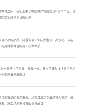
教育之际，我们迎来了中国共产党成立104周年华诞。值
员同志们致以节日的问候！
玻璃产品的品质。随着玻璃工业向大型化、高效化、节能
，构建科学合理的施工技术体系，
家学者与产业链上下游客户齐聚一堂。南京佰盛科技携前沿窑炉
产业高质量发展新机
率以及窑炉的使用寿命。从项目启动到最终投入使用，玻
重要。施工场地需设置围挡与醒目