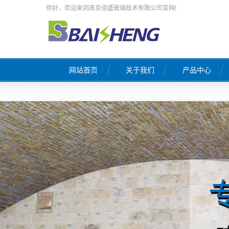
你好，欢迎来到南京佰盛玻璃技术有限公司官网!
网站首页
关于我们
产品中心
公司简介
玻璃工厂设计
荣誉证书
玻璃窑炉施工
企业文化
窑炉热修工程
联系我们
天然气燃烧系统
营业执照
原料系统自动配料
玻璃窑炉自控系统
熔窑风系统工
窑炉保温工程