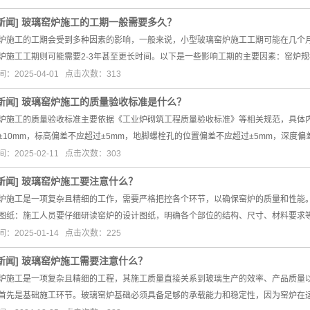
新闻
]
玻璃窑炉施工的工期一般需要多久？
炉施工的工期会受到多种因素的影响，一般来说，小型玻璃窑炉施工工期可能在几个月
炉施工工期则可能需要2-3年甚至更长时间。以下是一些影响工期的主要因素：窑炉
：2025-04-01 点击次数：313
新闻
]
玻璃窑炉施工的质量验收标准是什么？
炉施工的质量验收标准主要依据《工业炉砌筑工程质量验收标准》等相关规范，具体
±10mm，标高偏差不应超过±5mm，地脚螺栓孔的位置偏差不应超过±5mm，深度偏
：2025-02-11 点击次数：303
新闻
]
玻璃窑炉施工要注意什么？
炉施工是一项复杂且精细的工作，需要严格把控各个环节，以确保窑炉的质量和性能
图纸：施工人员要仔细研读窑炉的设计图纸，明确各个部位的结构、尺寸、材料要求
：2025-01-14 点击次数：225
新闻
]
玻璃窑炉施工需要注意什么？
炉施工是一项复杂且精细的工程，其施工质量直接关系到玻璃生产的效率、产品质量
首先是基础施工环节。玻璃窑炉基础必须具备足够的承载能力和稳定性，因为窑炉在