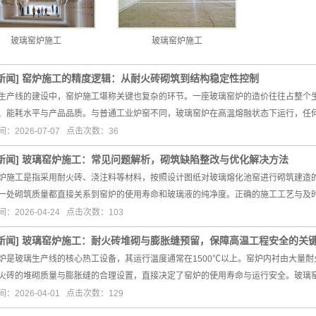
玻璃窑炉施工
玻璃窑炉施工
新闻
]
窑炉施工的精度逻辑：从耐火砖砌筑到结构稳定性控制
生产线的建设中，窑炉施工堪称关键也复杂的环节。一座玻璃窑炉的造价往往占整个生
、能耗水平与产品品质。与普通工业炉窑不同，玻璃窑炉在高温熔融状态下运行，任
：2026-07-07 点击次数：36
新闻
]
玻璃窑炉施工：常见问题解析，砌筑缺陷整改与优化解决方法
炉施工是指采用耐火砖、浇注料等材料，按照设计图纸对玻璃熔化池窑进行砌筑建造
一处砌筑质量都直接关系到窑炉的使用寿命和玻璃液的纯净度。正确的施工工艺与及
：2026-04-24 点击次数：103
新闻
]
玻璃窑炉施工：耐火砖堆砌与膨胀缝预留，保障高温工程安全的关
炉是玻璃生产线的核心热工设备，其运行温度通常在1500℃以上。窑炉内衬由大量
火砖的堆砌质量与膨胀缝的合理设置，直接决定了窑炉的使用寿命与运行安全。玻璃
：2026-04-01 点击次数：129