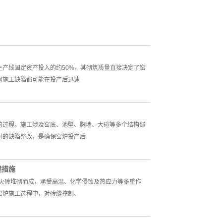
产线固定资产投入的约50%，其砌筑质量直接决定了窑
何施工缺陷都可能在投产后迅速
的过程。施工涉及窑底、池壁、胸墙、大碹等多个结构部
时的缺陷整改，是确保窑炉投产后
键措施
耐火砖堆砌而成，承受高温、化学侵蚀及热应力等多重作
窑炉施工过程中，对砖缝控制、