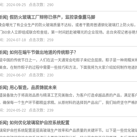
：2024-09-25 点击次数：290
新闻
]
假防火玻璃工厂辩称已停产，监控录像露马脚
15”晚会曝光了有企业生产的防火玻璃质量不达标，或者干脆用普通钢化玻璃打上防火
门60余人立即组成联合检查组，第一时间赶赴被曝光的企业现场。总台央视记者谷艳
：2024-07-18 点击次数：259
新闻
]
如何在端午节做出地道的传统粽子？
是中国的传统节日之一，人们在这一天通常会吃粽子来纪念屈原。粽子是一种用糯米
美食。在制作粽子的过程中需要一些技巧和方法，下面我将为大家介绍如何制作地道
：2024-06-07 点击次数：230
新闻
]
用心智造，品质铸就未来
盛装备致力于将高效品质与精湛工艺完美融合，为客户打造卓越品质的产品，满足客
，确保每一个生产环节都精益求精。从原材料的选择到产品出厂，我们始终坚守严格
：2024-05-22 点击次数：239
新闻
]
如何优化玻璃窑炉自控系统配置
璃窑炉自控系统配置是提高玻璃生产效率和产品质量的关键环节。以下是一些优化玻