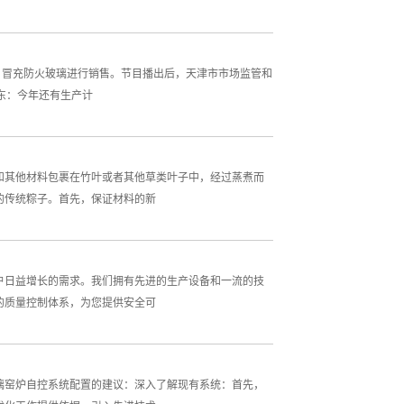
标，冒充防火玻璃进行销售。节目播出后，天津市市场监管和
东：今年还有生产计
和其他材料包裹在竹叶或者其他草类叶子中，经过蒸煮而
的传统粽子。首先，保证材料的新
户日益增长的需求。我们拥有先进的生产设备和一流的技
的质量控制体系，为您提供安全可
璃窑炉自控系统配置的建议：深入了解现有系统：首先，