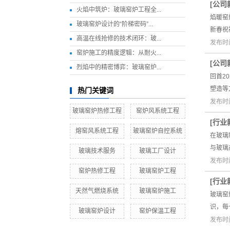
[
公司
火焰中筑炉：玻璃窑炉工程全...
焰暖窑
玻璃窑炉设计的“阶梯密码”...
新春祝
高温在线抢修的技术闭环：玻...
发布时间
窑炉施工的精度逻辑：从耐火...
[
公司
烈焰中的精密博弈：玻璃窑炉...
回首2
塑造等
热门关键词
发布时间
玻璃窑炉热修工程
窑炉风系统工程
[
行业
熔窑风系统工程
玻璃窑炉自控系统
在玻璃
与玻璃
玻璃技术服务
玻璃工厂设计
发布时间
窑炉热修工程
玻璃窑炉工程
[
行业
天然气燃烧系统
玻璃窑炉施工
玻璃窑
识，每
玻璃窑炉设计
窑炉保温工程
发布时间