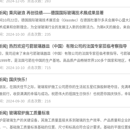
：2024-12-05 点击次数：283
新闻
]
乘风破浪 再创佳绩——德国国际玻璃技术展成果显著
间10月22日，德国国际玻璃技术展览会（Glasstec）在德国杜塞尔多夫会展中心
术成果和创新理念，为全球玻璃行业的发展注入新的创新活力。为期4天的展会，来自
：2024-10-30 点击次数：235
新闻
]
热烈欢迎弓箭玻璃器皿（中国）有限公司的法国专家莅临考察指导
2日，我司迎来了来自弓箭玻璃器皿（中国）有限公司的法国专家莅临考察指导。弓箭
1999年，是法国弓箭在中国的生产基地。高品质产品畅销世界100多个国家和地区
：2024-10-10 点击次数：715
新闻
]
国庆快乐！
朋友，在国庆佳节之际，玻璃窑炉施工公司愿你的生活如五星红旗般鲜艳夺目，充满
敢前行，收获满满的幸福与成功。祝愿伟大的祖国生日快乐！也祝愿你国庆快乐，幸
：2024-09-30 点击次数：216
新闻
]
玻璃窑炉施工质量标准
炉是玻璃生产的关键设备，其施工质量直接关系到玻璃的生产效率、产品质量和企业
。一、基础施工质量标准基础的位置、尺寸和标高应符合设计要求。基础的平面位置偏