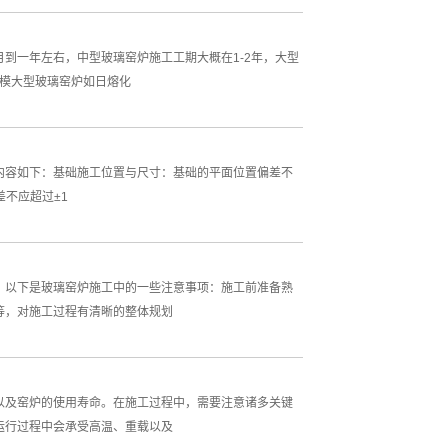
到一年左右，中型玻璃窑炉施工工期大概在1-2年，大型
规模大型玻璃窑炉如日熔化
内容如下：基础施工位置与尺寸：基础的平面位置偏差不
差不应超过±1
。以下是玻璃窑炉施工中的一些注意事项：施工前准备熟
等，对施工过程有清晰的整体规划
以及窑炉的使用寿命。在施工过程中，需要注意诸多关键
运行过程中会承受高温、重载以及