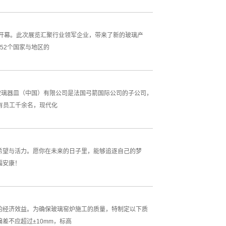
盛大开幕。此次展览汇聚行业领军企业，带来了新的玻璃产
52个国家与地区的
玻璃器皿（中国）有限公司是法国弓箭国际公司的子公司，
，有员工千余名，现代化
希望与活力。愿你在未来的日子里，能够追逐自己的梦
福安康！
的经济效益。为确保玻璃窑炉施工的质量，特制定以下质
差不应超过±10mm，标高