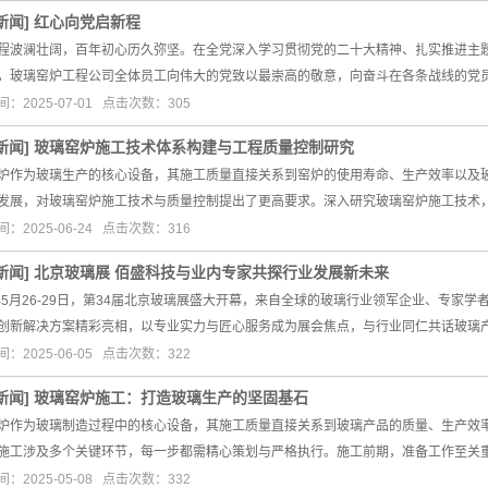
新闻
]
红心向党启新程
程波澜壮阔，百年初心历久弥坚。在全党深入学习贯彻党的二十大精神、扎实推进主题
，玻璃窑炉工程公司全体员工向伟大的党致以最崇高的敬意，向奋斗在各条战线的党
：2025-07-01 点击次数：305
新闻
]
玻璃窑炉施工技术体系构建与工程质量控制研究
炉作为玻璃生产的核心设备，其施工质量直接关系到窑炉的使用寿命、生产效率以及
发展，对玻璃窑炉施工技术与质量控制提出了更高要求。深入研究玻璃窑炉施工技术
：2025-06-24 点击次数：316
新闻
]
北京玻璃展 佰盛科技与业内专家共探行业发展新未来
5年5月26-29日，第34届北京玻璃展盛大开幕，来自全球的玻璃行业领军企业、专
创新解决方案精彩亮相，以专业实力与匠心服务成为展会焦点，与行业同仁共话玻璃
：2025-06-05 点击次数：322
新闻
]
玻璃窑炉施工：打造玻璃生产的坚固基石
炉作为玻璃制造过程中的核心设备，其施工质量直接关系到玻璃产品的质量、生产效
施工涉及多个关键环节，每一步都需精心策划与严格执行。施工前期，准备工作至关
：2025-05-08 点击次数：332