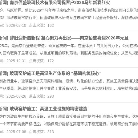
新闻
]
南京佰盛玻璃技术有限公司祝客户2026马年新春红火
炉，马跃新程。值此2026年马年春节来临之际，南京佰盛玻璃技术有限公司向长期
福！深耕玻璃窑炉行业，佰盛玻璃技术始终专注玻璃窑炉工程全链条服务，深耕玻璃
：2026-02-10 点击次数：162
新闻
]
辞旧迎新启新程 凝心聚力再出发——南京佰盛喜迎2026年元旦
025年，是南京佰盛砥砺奋进、硕果盈枝的一年。在全体员工的共同努力下，公司在
方面均取得了显著成就。从重点项目的顺利落地，到服务品质的持续优化；从团队规
：2025-12-31 点击次数：172
新闻
]
玻璃窑炉施工是高温生产体系的 “基础构筑核心”
制造行业中，玻璃窑炉是实现原料熔融、澄清、均化的核心设备，其施工质量直接决定
产品质量。玻璃窑炉施工并非普通工业设备安装，而是集高温材料应用、精密结构砌
：2025-08-26 点击次数：293
新闻
]
玻璃窑炉施工：高温工业设施的精密建造
炉作为玻璃生产的核心设备，其施工质量直接关系到窑炉的使用寿命和生产效率。这
一个环节都需要严格把控，以确保窑炉能够在高温环境下稳定运行。玻璃窑炉施工前
：2025-07-08 点击次数：313