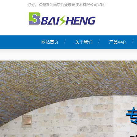
你好，欢迎来到南京佰盛玻璃技术有限公司官网!
网站首页
关于我们
产品中心
公司简介
玻璃工厂设计
荣誉证书
玻璃窑炉施工
企业文化
窑炉热修工程
联系我们
天然气燃烧系统
营业执照
原料系统自动配料
玻璃窑炉自控系统
熔窑风系统工
窑炉保温工程