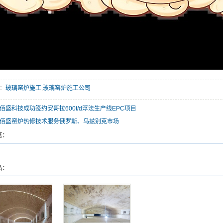
：
玻璃窑炉施工
,
玻璃窑炉施工公司
佰盛科技成功签约安哥拉600t/d浮法生产线EPC项目
佰盛窑炉热修技术服务俄罗斯、乌兹别克市场
览：
品：