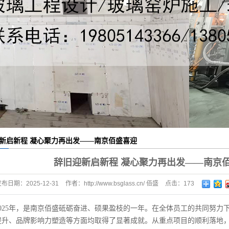
项目
新启新程 凝心聚力再出发——南京佰盛喜迎
元旦
辞旧迎新启新程 凝心聚力再出发——南京佰
发布日期：
2025-12-31
作者：
http://www.bsglass.cn/ 佰盛
点击：
173
2025年，是南京佰盛砥砺奋进、硕果盈枝的一年。在全体员工的共同努力
提升、品牌影响力塑造等方面均取得了显著成就。从重点项目的顺利落地