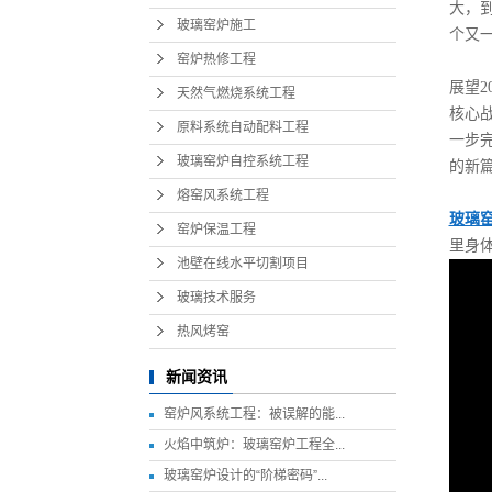
大，
玻璃窑炉施工
个又
窑炉热修工程
展望
天然气燃烧系统工程
核心
原料系统自动配料工程
一步
玻璃窑炉自控系统工程
的新
熔窑风系统工程
玻璃
窑炉保温工程
里身
池壁在线水平切割项目
玻璃技术服务
热风烤窑
新闻资讯
窑炉风系统工程：被误解的能...
火焰中筑炉：玻璃窑炉工程全...
玻璃窑炉设计的“阶梯密码”...