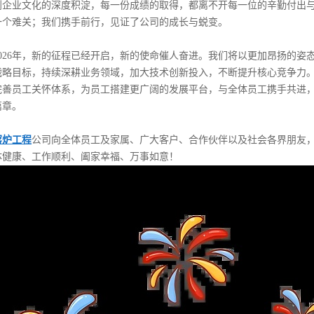
到企业文化的深度积淀，每一份成绩的取得，都离不开每一位的辛勤付出
一个难关；我们携手前行，见证了公司的成长与蜕变。
2026年，新的征程已经开启，新的使命催人奋进。我们将以更加昂扬的姿
战略目标，持续深耕业务领域，加大技术创新投入，不断提升核心竞争力。
完善员工关怀体系，为员工搭建更广阔的发展平台，与全体员工携手共进
篇章。
窑炉工程
公司向全体员工及家属、广大客户、合作伙伴以及社会各界朋友
体健康、工作顺利、阖家幸福、万事如意！