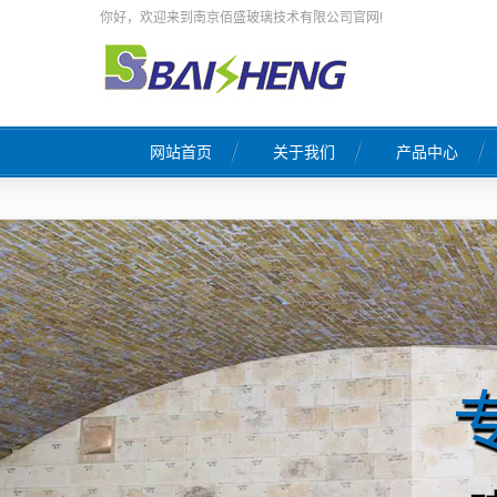
你好，欢迎来到南京佰盛玻璃技术有限公司官网!
网站首页
关于我们
产品中心
公司简介
玻璃工厂设计
荣誉证书
玻璃窑炉施工
企业文化
窑炉热修工程
联系我们
天然气燃烧系统
营业执照
原料系统自动配料
玻璃窑炉自控系统
熔窑风系统工
窑炉保温工程