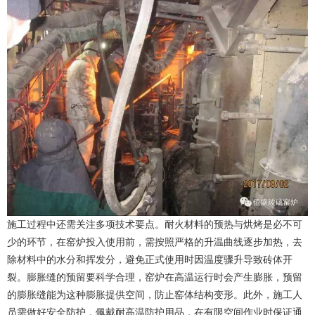
施工过程中还需关注多项技术要点。耐火材料的预热与烘烤是必不可
少的环节，在窑炉投入使用前，需按照严格的升温曲线逐步加热，去
除材料中的水分和挥发分，避免正式使用时因温度骤升导致砖体开
裂。膨胀缝的预留要科学合理，窑炉在高温运行时会产生膨胀，预留
的膨胀缝能为这种膨胀提供空间，防止窑体结构变形。此外，施工人
员需做好安全防护，佩戴耐高温防护用品，在有限空间作业时保证通