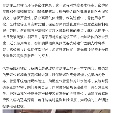
窑炉施工的核心环节是窑体砌筑，这一过程对精度要求很高。窑炉的
底部和侧墙砌筑需采用错缝砌筑法，砖与砖之间的缝隙要用耐火泥浆
填充，确保严密性，防止高温气体泄漏。砌筑过程中，需使用水平
仪、全站仪等工具实时监测，保证窑体的垂直度和平面度误差控制在
很小范围。熔化部与澄清部的过渡区域是砌筑的难点，此处温度变化
大且受玻璃液冲刷严重，需采用特殊的砌筑工艺，增加砖体的咬合强
度，延长使用寿命。窑炉的拱顶砌筑则需要先搭建牢固的支撑脚手
架，拱砖按设计弧度依次排列，通过锁砖固定，确保拱顶能够承受自
身重量和高温膨胀产生的应力。
供热系统和辅助设备的安装是玻璃窑炉施工的另一重要内容。燃烧器
的安装位置和角度需精确计算，以保证燃料充分燃烧，热量均匀分
布。管道系统包括燃料管道、助燃空气管道和冷却水管等，安装时要
确保密封严密，阀门开关灵活，同时做好隔热保温处理，减少热量损
失。控制系统的传感器需准确安装在窑炉的关键部位，如温度传感器
应深入窑内适当深度，确保能实时监测炉膛温度，为后续的生产调控
提供准确数据。