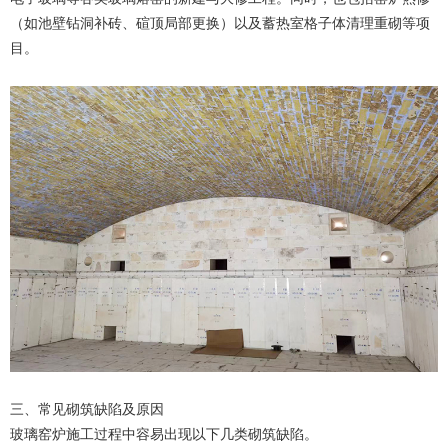
（如池壁钻洞补砖、碹顶局部更换）以及蓄热室格子体清理重砌等项
目。
三、常见砌筑缺陷及原因
玻璃窑炉施工过程中容易出现以下几类砌筑缺陷。