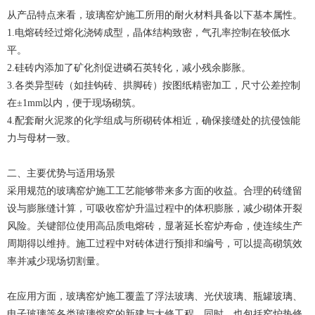
从产品特点来看，玻璃窑炉施工所用的耐火材料具备以下基本属性。
1.电熔砖经过熔化浇铸成型，晶体结构致密，气孔率控制在较低水
平。
2.硅砖内添加了矿化剂促进磷石英转化，减小残余膨胀。
3.各类异型砖（如挂钩砖、拱脚砖）按图纸精密加工，尺寸公差控制
在±1mm以内，便于现场砌筑。
4.配套耐火泥浆的化学组成与所砌砖体相近，确保接缝处的抗侵蚀能
力与母材一致。
二、主要优势与适用场景
采用规范的玻璃窑炉施工工艺能够带来多方面的收益。合理的砖缝留
设与膨胀缝计算，可吸收窑炉升温过程中的体积膨胀，减少砌体开裂
风险。关键部位使用高品质电熔砖，显著延长窑炉寿命，使连续生产
周期得以维持。施工过程中对砖体进行预排和编号，可以提高砌筑效
率并减少现场切割量。
在应用方面，玻璃窑炉施工覆盖了浮法玻璃、光伏玻璃、瓶罐玻璃、
电子玻璃等各类玻璃熔窑的新建与大修工程。同时，也包括窑炉热修