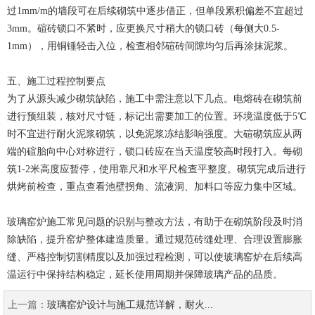
过1mm/m的墙段可在后续砌筑中逐步借正，但单段累积偏差不宜超过
3mm。碹砖锁口不紧时，应更换尺寸稍大的锁口砖（每侧大0.5-
1mm），用铜锤轻击入位，检查相邻碹砖间隙均匀后再涂抹泥浆。
五、施工过程控制要点
为了从源头减少砌筑缺陷，施工中需注意以下几点。电熔砖在砌筑前
进行预组装，核对尺寸链，标记出需要加工的位置。环境温度低于5℃
时不宜进行耐火泥浆砌筑，以免泥浆冻结影响强度。大碹砌筑应从两
端的碹胎向中心对称进行，锁口砖应在当天温度较高时段打入。每砌
筑1-2米高度应暂停，使用靠尺和水平尺检查平整度。砌筑完成后进行
烘烤前检查，重点查看池壁拐角、流液洞、加料口等应力集中区域。
玻璃窑炉施工常见问题的识别与整改方法，有助于在砌筑阶段及时消
除缺陷，提升窑炉整体建造质量。通过规范砖缝处理、合理设置膨胀
缝、严格控制切割精度以及加强过程检测，可以使玻璃窑炉在后续高
温运行中保持结构稳定，延长使用周期并保障玻璃产品的品质。
上一篇：
玻璃窑炉设计与施工规范详解，耐火...