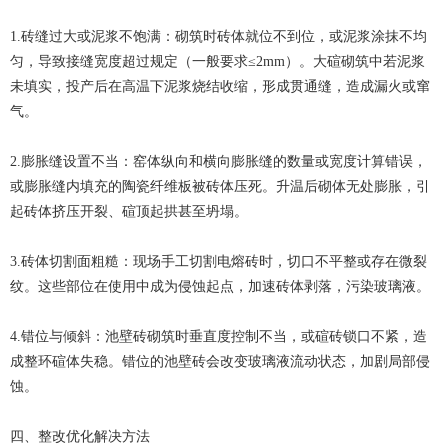
1.砖缝过大或泥浆不饱满：砌筑时砖体就位不到位，或泥浆涂抹不均
匀，导致接缝宽度超过规定（一般要求≤2mm）。大碹砌筑中若泥浆
未填实，投产后在高温下泥浆烧结收缩，形成贯通缝，造成漏火或窜
气。
2.膨胀缝设置不当：窑体纵向和横向膨胀缝的数量或宽度计算错误，
或膨胀缝内填充的陶瓷纤维板被砖体压死。升温后砌体无处膨胀，引
起砖体挤压开裂、碹顶起拱甚至坍塌。
3.砖体切割面粗糙：现场手工切割电熔砖时，切口不平整或存在微裂
纹。这些部位在使用中成为侵蚀起点，加速砖体剥落，污染玻璃液。
4.错位与倾斜：池壁砖砌筑时垂直度控制不当，或碹砖锁口不紧，造
成整环碹体失稳。错位的池壁砖会改变玻璃液流动状态，加剧局部侵
蚀。
四、整改优化解决方法