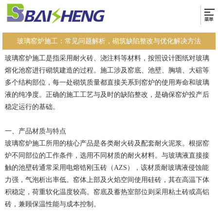
玻璃窑炉施工：常见问题解析，砌筑缺陷整改与优化解决方法
玻璃窑炉施工是指采用耐火砖、浇注料等材料，按照设计图纸对玻璃
熔化池窑进行砌筑建造的过程。施工涉及窑底、池壁、胸墙、大碹等
多个结构部位，每一处砌筑质量都直接关系到窑炉的使用寿命和玻璃
液的纯净度。正确的施工工艺与及时的缺陷整改，是确保窑炉投产后
稳定运行的基础。
一、产品材质与特点
玻璃窑炉施工所用的核心产品是各类耐火砖及配套耐火泥浆。根据窑
炉不同部位的工作条件，选用不同材质的耐火材料。与玻璃液直接接
触的池壁砖通常采用电熔锆刚玉砖（AZS），该材质耐玻璃液侵蚀能
力强，气泡析出率低。窑体上部及火焰空间使用硅砖，其在高温下体
积稳定，荷重软化温度较高。窑底及蓄热室部位则采用粘土砖或高铝
砖，兼顾保温性能与成本控制。