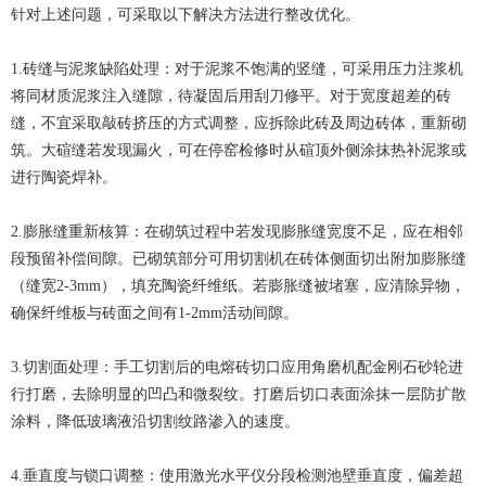
针对上述问题，可采取以下解决方法进行整改优化。
1.砖缝与泥浆缺陷处理：对于泥浆不饱满的竖缝，可采用压力注浆机
将同材质泥浆注入缝隙，待凝固后用刮刀修平。对于宽度超差的砖
缝，不宜采取敲砖挤压的方式调整，应拆除此砖及周边砖体，重新砌
筑。大碹缝若发现漏火，可在停窑检修时从碹顶外侧涂抹热补泥浆或
进行陶瓷焊补。
2.膨胀缝重新核算：在砌筑过程中若发现膨胀缝宽度不足，应在相邻
段预留补偿间隙。已砌筑部分可用切割机在砖体侧面切出附加膨胀缝
（缝宽2-3mm），填充陶瓷纤维纸。若膨胀缝被堵塞，应清除异物，
确保纤维板与砖面之间有1-2mm活动间隙。
3.切割面处理：手工切割后的电熔砖切口应用角磨机配金刚石砂轮进
行打磨，去除明显的凹凸和微裂纹。打磨后切口表面涂抹一层防扩散
涂料，降低玻璃液沿切割纹路渗入的速度。
4.垂直度与锁口调整：使用激光水平仪分段检测池壁垂直度，偏差超