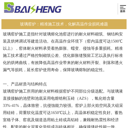
玻璃窑炉：精准施工技术，化解高温作业损耗难题
玻璃窑炉施工是指针对玻璃熔化池窑进行的耐火材料砌筑、钢结构安
装及烘烤调试等建造活动。在高温作业环境下（窑内温度可达1500℃
以上），窑体耐火材料承受着热膨胀、蠕变、侵蚀等多重损耗。精准
施工技术通过严格控制砌筑公差、优化膨胀缝预留工艺以及执行标准
化的烘烤曲线，有效降低高温作业带来的耐火材料开裂、剥落和透火
漏气等损耗，延长窑炉使用寿命，保障玻璃熔制的稳定性。
一、产品材质与结构特点
玻璃窑炉施工所用的耐火材料根据窑炉不同部位分级选配。与玻璃液
直接接触的池壁和池底采用电熔锆刚玉砖（AZS），氧化锆含量
33%-41%，晶体致密，抗侵蚀能力较强。窑炉上部火焰空间及大碹采
用硅砖，荷重软化温度可达1650℃以上，高温体积稳定性良好。蓄热
室格子体、窑底及烟道选用粘土砖或高铝砖，兼顾耐热震性和经济
性。配套的耐火泥浆化学组成与砖体相近，确保接缝处性能一致。