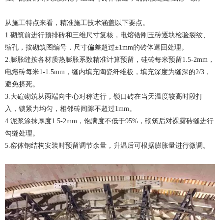
从施工特点来看，精准施工技术涵盖以下要点。
1.砌筑前进行预排砖和三维尺寸复核，电熔锆刚玉砖逐块检验裂纹、
缩孔，按砌筑图编号，尺寸偏差超过±1mm的砖体退回处理。
2.膨胀缝按各材质热膨胀系数精准计算预留，硅砖每米预留1.5-2mm，
电熔砖每米1-1.5mm，缝内填充陶瓷纤维板，填充深度为缝深的2/3，
避免挤死。
3.大碹砌筑从两端向中心对称进行，锁口砖在当天温度较高时段打
入，锁紧力均匀，相邻砖间隙不超过1mm。
4.泥浆涂抹厚度1.5-2mm，饱满度不低于95%，砌筑后对裸露砖缝进行
勾缝处理。
5.窑体钢结构安装时预留调节余量，升温后可根据膨胀量进行微调。