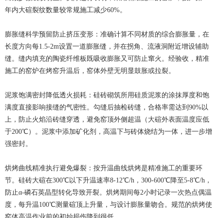
年内大碹裂纹数量较常规施工减少60%。
膨胀缝科学预留防止挤压变形：准确计算不同材质的综合膨胀量，在
长度方向每1.5-2m设置一道膨胀缝，并在拐角、流液洞附近增设辅助
缝。缝内填充的陶瓷纤维板既吸收膨胀又可防止窜火。经验收，精准
施工的窑炉在烤窑升温后，窑体外壁无明显鼓胀或拉裂。
泥浆饱满密封降低透火损耗：硅砖砌筑所用硅质泥浆的涂抹厚度和饱
满度直接影响接缝的气密性。勾缝后抽检砖缝，合格率需达到90%以
上，防止火焰沿砖缝穿透，避免窑顶外侧超温（大碹外表面温度应低
于200℃）。泥浆中添加矿化剂，高温下与砖体烧结为一体，进一步增
强密封。
烘烤曲线精准执行避免爆裂：按升温曲线烘烤是精准施工的重要环
节。硅砖大碹在300℃以下升温速率8-12℃/h，300-600℃降至5-8℃/h，
防止α-磷石英晶型转化导致开裂。烘烤期间每2小时记录一次热点偶温
度，每升温100℃测量碹顶上升量，与设计膨胀量吻合。规范的烘烤使
窑体高温作业前的初始损伤降到很低。