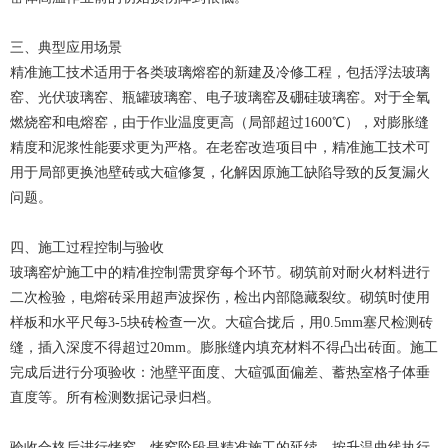
三、典型应用场景
精准施工技术适用于各类玻璃熔窑的新建及冷修工程，包括浮法玻璃
窑、光伏玻璃窑、瓶罐玻璃窑、电子玻璃窑及硼硅玻璃窑。对于全氧
燃烧窑和电熔窑，由于作业温度更高（局部超过1600℃），对膨胀缝
精度和泥浆性能要求更为严格。在老窑改造项目中，精准施工技术可
用于局部更换池壁砖或大碹修复，化解因原施工缺陷导致的反复漏火
问题。
四、施工过程控制与验收
玻璃窑炉施工中的精准控制需贯穿每个环节。砌筑前对耐火材料进行
二次检验，电熔砖采用超声波探伤，检出内部隐藏裂纹。砌筑时使用
样板和水平尺每3-5块砖检查一次。大碹合拢后，用0.5mm塞尺检测砖
缝，插入深度不得超过20mm。膨胀缝内填充材料不得凸出砖面。施工
完成后进行分项验收：池壁平面度、大碹弧面偏差、蓄热室格子体垂
直度等。所有检测数据记录归档。
验收合格后进行烤窑。烤窑阶段是精准施工的延续，按升温曲线执行