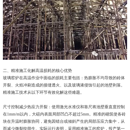
二、精准施工化解高温损耗的核心优势
玻璃窑炉在高温作业中面临的损耗主要包括：热膨胀不均导致的砖体
开裂、火焰冲刷造成的接缝透火、以及玻璃液侵蚀引起的池壁剥落。
精准施工技术从以下环节有效化解这些难题。
尺寸控制减少热应力开裂：使用激光水准仪和靠尺将池壁垂直度控制
在1mm/m以内，大碹内表面局部凹凸不超过5mm。精准的砌筑使各砖
块在升温时膨胀协同，避免因错台或倾斜产生的局部压应力集中，从
而减少微裂纹萌生。实际运行表明，采用精准施工的窑炉，投产第一