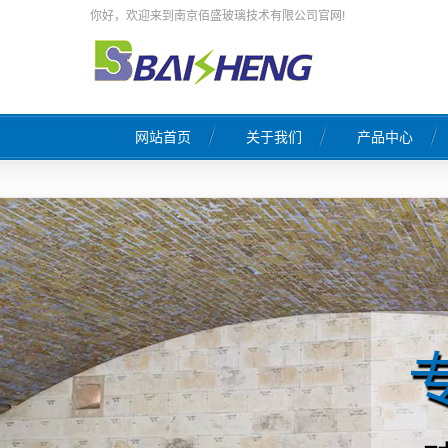
你好，欢迎来到南京佰盛玻璃技术有限公司官网!
网站首页
关于我们
产品中心
公司简介
玻璃工厂设计
荣誉证书
玻璃窑炉施工
企业文化
窑炉热修工程
联系我们
天然气燃烧系统
营业执照
原料系统自动配料
玻璃窑炉自控系统
熔窑风系统工
窑炉保温工程