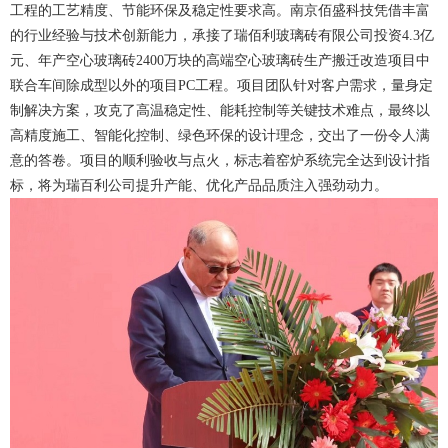
工程的工艺精度、节能环保及稳定性要求高。南京佰盛科技凭借丰富
的行业经验与技术创新能力，承接了瑞佰利玻璃砖有限公司投资4.3亿
元、年产空心玻璃砖2400万块的高端空心玻璃砖生产搬迁改造项目中
联合车间除成型以外的项目PC工程。项目团队针对客户需求，量身定
制解决方案，攻克了高温稳定性、能耗控制等关键技术难点，最终以
高精度施工、智能化控制、绿色环保的设计理念，交出了一份令人满
意的答卷。项目的顺利验收与点火，标志着窑炉系统完全达到设计指
标，将为瑞百利公司提升产能、优化产品品质注入强劲动力。