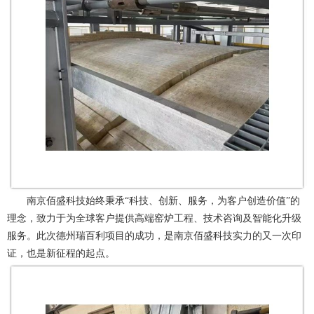
南京佰盛科技始终秉承“科技、创新、服务，为客户创造价值”的
理念，致力于为全球客户提供高端窑炉工程、技术咨询及智能化升级
服务。此次德州瑞百利项目的成功，是南京佰盛科技实力的又一次印
证，也是新征程的起点。